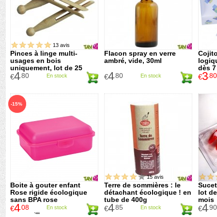
13 avis
Pinces à linge multi-
Flacon spray en verre
Cojit
usages en bois
ambré, vide, 30ml
logiq
uniquement, lot de 25
dès 7
4
4
3
.80
.80
.80
€
En stock
€
En stock
€
-15%
15 avis
Boite à gouter enfant
Terre de sommières : le
Sucet
Rose rigide écologique
détachant écologique ! en
lot d
sans BPA rose
tube de 400g
mois
4
4
4
.08
.85
.90
€
En stock
€
En stock
€
4
.80
€