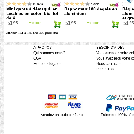
10 avis
4 avis
Mini gants à démaquiller
Rapporteur 180 degrés en
Règle
lavables en coton bio, lot
aluminium
alumi
de 4
et gr
4
4
4
.95
.95
.95
€
En stock
€
En stock
€
Afficher
151
à
180
(de
366
produits)
A PROPOS
BESOIN D'AIDE?
Qui sommes-nous?
Vous attendez votre col
CGV
Vous avez reçu votre co
Mentions légales
Nous contacter
Plan du site
Achetez en toute confiance
Paiement 100% sécu