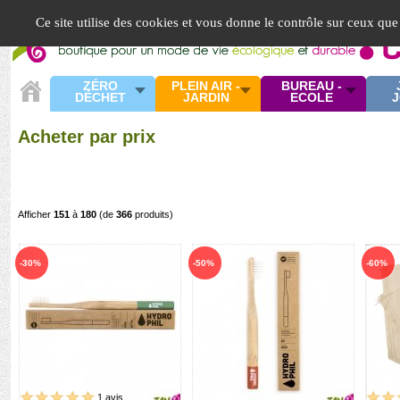
Panneau de gestion des cookies
Ce site utilise des cookies et vous donne le contrôle sur ceux que
ZÉRO
PLEIN AIR -
BUREAU -
DÉCHET
JARDIN
ECOLE
J
Acheter par prix
Afficher
151
à
180
(de
366
produits)
-30%
-50%
-60%
1 avis