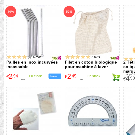
-40%
-50%
4 avis
2 avis
Pailles en inox incurvées
Filet en coton biologique
2 Téti
incassable
pour machine à laver
coliq
marqu
2
2
à parti
.94
.45
€
En stock
€
En stock
choisir
4
.90
€
4
.90
4
.90
€
€