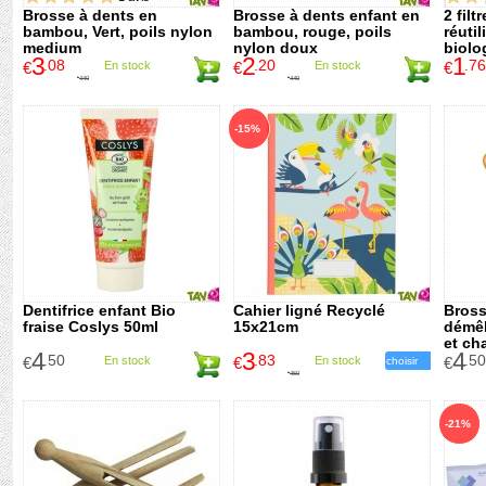
Brosse à dents en
Brosse à dents enfant en
2 filt
bambou, Vert, poils nylon
bambou, rouge, poils
réuti
medium
nylon doux
biolo
3
2
1
.08
.20
.76
€
En stock
€
En stock
€
4
.40
4
.40
€
€
-15%
Dentifrice enfant Bio
Cahier ligné Recyclé
Bross
fraise Coslys 50ml
15x21cm
démêl
et ch
4
3
4
.50
.83
.50
€
En stock
€
En stock
€
choisir
4
.50
€
-21%