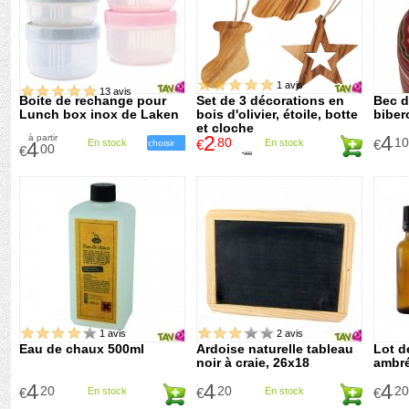
1 avis
13 avis
Boite de rechange pour
Set de 3 décorations en
Bec d
Lunch box inox de Laken
bois d'olivier, étoile, botte
biber
et cloche
2
4
à partir
.80
.10
En stock
€
En stock
€
4
choisir
.00
€
4
.00
€
1 avis
2 avis
Eau de chaux 500ml
Ardoise naturelle tableau
Lot d
noir à craie, 26x18
ambré
4
4
4
.20
.20
.20
€
En stock
€
En stock
€