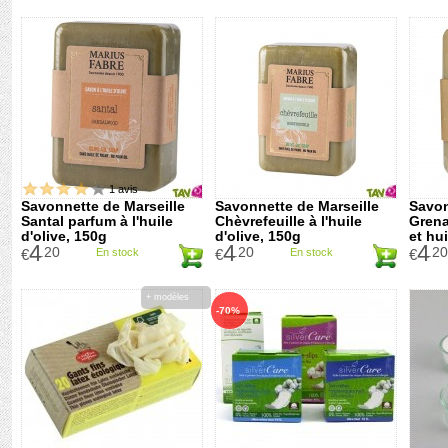
1 avis
Savonnette de Marseille
Savonnette de Marseille
Savon
Santal parfum à l'huile
Chèvrefeuille à l'huile
Grena
d'olive, 150g
d'olive, 150g
et hui
4
4
4
.20
.20
.20
€
En stock
€
En stock
€
+ modèles
-70%