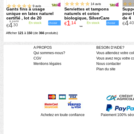
14 avis
9 avis
Gants fins à usage
Serviettes et tampons
Suppo
unique en latex naturel
naturels et coton
pour 
certifié , lot de 20
biologique, SilverCare
de 4
1
4
à partir
.14
.40
En stock
€
En stock
€
4
choisir
choisir
.30
€
3
.80
€
Afficher
121
à
150
(de
366
produits)
A PROPOS
BESOIN D'AIDE?
Qui sommes-nous?
Vous attendez votre col
CGV
Vous avez reçu votre co
Mentions légales
Nous contacter
Plan du site
Achetez en toute confiance
Paiement 100% sécu