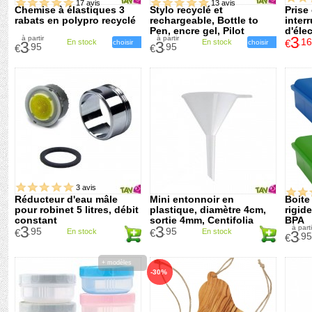
17 avis
13 avis
Chemise à élastiques 3
Stylo recyclé et
Prise
rabats en polypro recyclé
rechargeable, Bottle to
inter
Pen, encre gel, Pilot
d'éle
3
à partir
à partir
.16
En stock
En stock
€
3
choisir
3
choisir
.95
.95
€
€
3 avis
Réducteur d'eau mâle
Mini entonnoir en
Boite
pour robinet 5 litres, débit
plastique, diamètre 4cm,
rigid
constant
sortie 4mm, Centifolia
BPA
3
3
à parti
.95
.95
€
En stock
€
En stock
3
.95
€
+ modèles
-30%