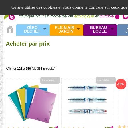
Panneau de gestion des cookies
Ce site utilise des cookies et vous donne le contrôle sur ceux que
ZÉRO
PLEIN AIR -
BUREAU -
DÉCHET
JARDIN
ECOLE
J
Acheter par prix
Afficher
121
à
150
(de
366
produits)
+ modèles
+ modèles
-20%